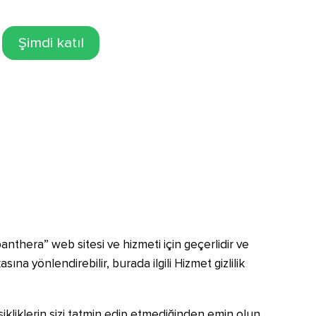
Şimdi katıl
enpanthera” web sitesi ve hizmeti için geçerlidir ve
sına yönlendirebilir, burada ilgili Hizmet gizlilik
ikliklerin sizi tatmin edip etmediğinden emin olun.