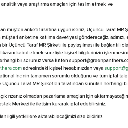
e analitik veya araştırma amaçları için teslim etmek. ve
an müşteri anketi fırsatına uygun iseniz, Üçüncü Taraf MR Şi
la müşteri anketine katılma davetiyesi göndereceğiz. adınızı
 bir Üçüncü Taraf MR Şirketi ile paylaşılması ile bağlantılı olar
olitikasını kabul etmek suretiyle kişisel bilgilerinizin işlenme
 herhangi bir sorunuz varsa lütfen support@greenpanthera.com
thera.com
adresindeki kişisel hesabınızdan veya
support@g
nternational Inc'nin tamamen sorumlu olduğunu ve tüm iptal t
ize Üçüncü Taraf MR Şirketleri tarafından sunulan herhangi bi
açık rızanız olmadan pazarlama amaçları için aktarmayacağımızı
tek Merkezi ile iletişim kurarak iptal edebilirsiniz.
ilgili yetkililere aktarabileceğimizi size bildiririz.