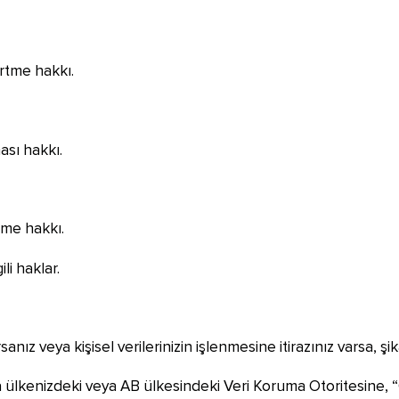
irtme hakkı.
ası hakkı.
etme hakkı.
li haklar.
rsanız veya kişisel verilerinizin işlenmesine itirazınız varsa, 
a ülkenizdeki veya AB ülkesindeki Veri Koruma Otoritesine, 