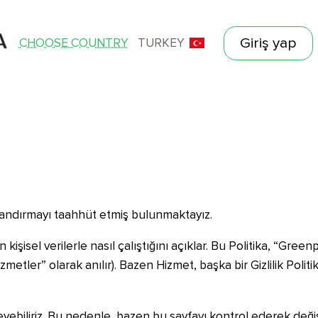
Giriş yap
CHOOSE COUNTRY
TURKEY
urlandırmayı taahhüt etmiş bulunmaktayız.
n kişisel verilerle nasıl çalıştığını açıklar. Bu Politika, “Gre
metler” olarak anılır). Bazen Hizmet, başka bir Gizlilik Politika
eyebiliriz. Bu nedenle, bazen bu sayfayı kontrol ederek değiş