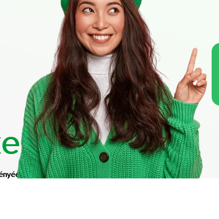
el
ényéért!