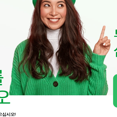
를
오
으십시오!