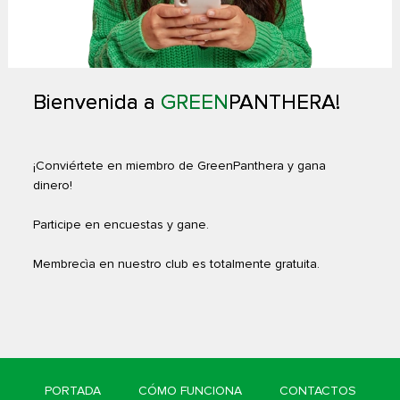
Bienvenida
a
GREEN
PANTHERA!
¡Conviértete en miembro de GreenPanthera y gana
dinero!
Participe en encuestas y gane.
Membrecìa en nuestro club es totalmente gratuita.
PORTADA
CÓMO FUNCIONA
CONTACTOS